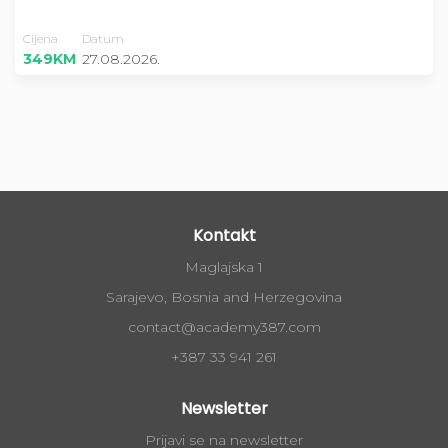
Cijena
Datum
349KM
27.08.2026.
Kontakt
Maglajska 1
Sarajevo, Bosnia and Herzegovina
contact@academy387.com
+387 33 941 261
Newsletter
Prijavi se na newsletter