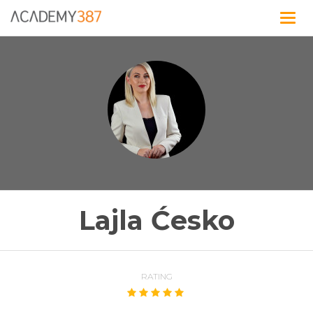
Togg
navig
Lajla Ćesko
RATING