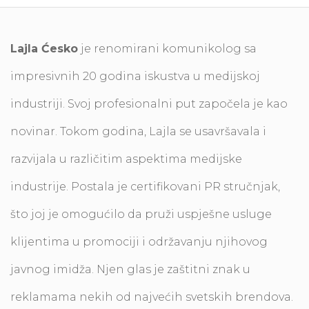
Lajla Ćesko
je renomirani komunikolog sa
impresivnih 20 godina iskustva u medijskoj
industriji. Svoj profesionalni put započela je kao
novinar. Tokom godina, Lajla se usavršavala i
razvijala u različitim aspektima medijske
industrije. Postala je certifikovani PR stručnjak,
što joj je omogućilo da pruži uspješne usluge
klijentima u promociji i održavanju njihovog
javnog imidža. Njen glas je zaštitni znak u
reklamama nekih od najvećih svetskih brendova.