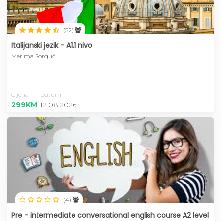
(52)
Italijanski jezik - A1.1 nivo
Merima Sorguč
Cijena
Datum
299KM
12.08.2026.
(4)
Pre - intermediate conversational english course A2 level