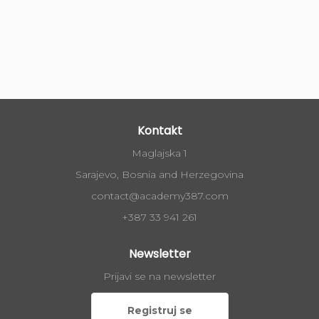
Kontakt
Maglajska 1
Sarajevo, Bosnia and Herzegovina
contact@academy387.com
+387 33 941 261
Newsletter
Prijavi se na newsletter
Registruj se