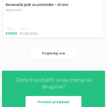
Slovenački jezik za početnike - A1 nivo
Jelena Garić
Cijena
Datum
319KM
25.08.2026.
Pogledaj sve
Želite li podijeliti svoje znanje sa
drugima?
Postani predavač