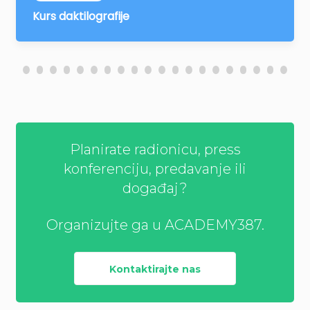
Napredni Excel sa analitikom i pripremom za
BI
Planirate radionicu, press
konferenciju, predavanje ili
događaj?
Organizujte ga u ACADEMY387.
Kontaktirajte nas