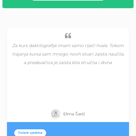
Predavač je jako posvećen, temeljan, spreman da se
prilagodi ritmu group i da pronađe najefektivniji
način da prenese znanje. Kurs je odličan uvod u svijet
Excela, naučila sam mnogo novih stvari i utvrdila već
postojeće znanje.
Polaznica kursa Napredni Excel sa analitikom i
pripremom za BI
IT Programi