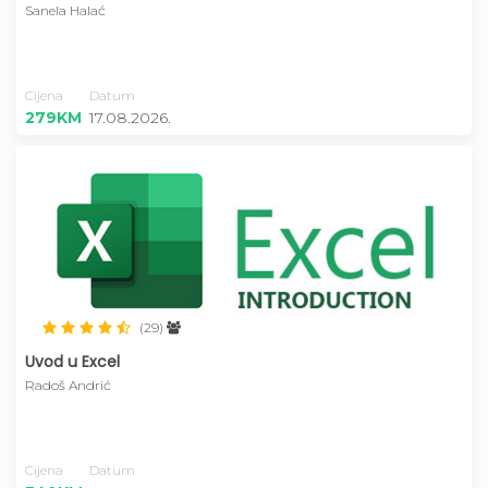
Sanela Halać
Cijena
Datum
279KM
17.08.2026.
(29)
Uvod u Excel
Radoš Andrić
Cijena
Datum