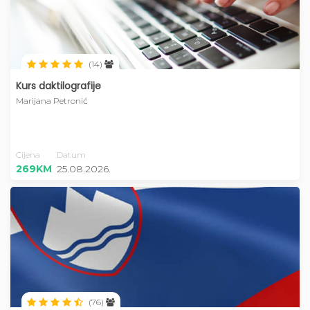
(14)
Kurs daktilografije
Marijana Petronić
Cijena
Datum
269KM
25.08.2026.
(76)