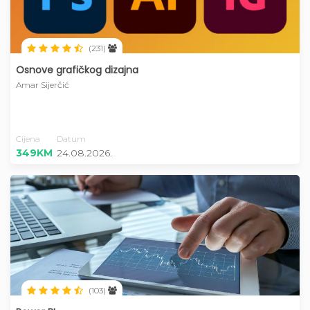
(231)
Osnove grafičkog dizajna
Amar Sijerčić
Cijena
Datum
349KM
24.08.2026.
(103)