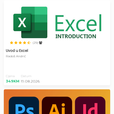
(29)
Uvod u Excel
Radoš Andrić
Cijena
Datum
349KM
19.08.2026.