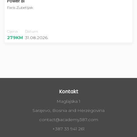
Power BI
Faris Zubetljak
Cijena
Datum
279KM
31.08.2026.
Kontakt
Maglajska 1
Sarajevo, Bosnia and Herzegovina
contact@academy387.com
+387 33 941 261