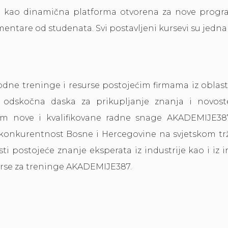
 kao dinamična platforma otvorena za nove programe
entare od studenata. Svi postavljeni kursevi su jedna
e treninge i resurse postojećim firmama iz oblasti 
o odskočna daska za prikupljanje znanja i novost
jem nove i kvalifikovane radne snage AKADEMIJE3
konkurentnost Bosne i Hercegovine na svjetskom tr
isti postojeće znanje eksperata iz industrije kao i iz i
urse za treninge AKADEMIJE387.