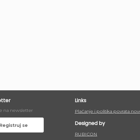
tter
Links
se na newsletter
Plaćanje i politika povrata nov
Designed by
Registruj se
RUBICON