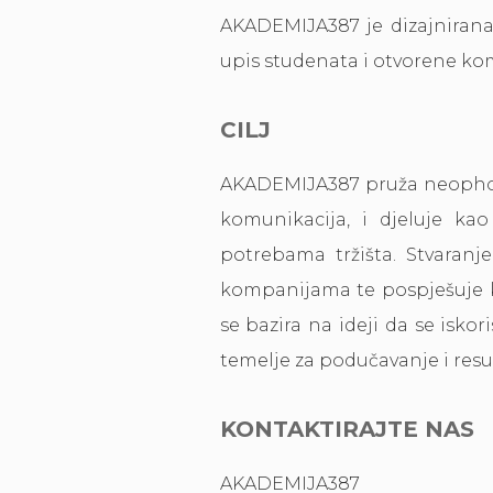
AKADEMIJA387 je dizajnirana
upis studenata i otvorene kom
CILJ
AKADEMIJA387 pruža neophodn
komunikacija, i djeluje ka
potrebama tržišta. Stvaran
kompanijama te pospješuje 
se bazira na ideji da se iskor
temelje za podučavanje i res
KONTAKTIRAJTE NAS
AKADEMIJA387