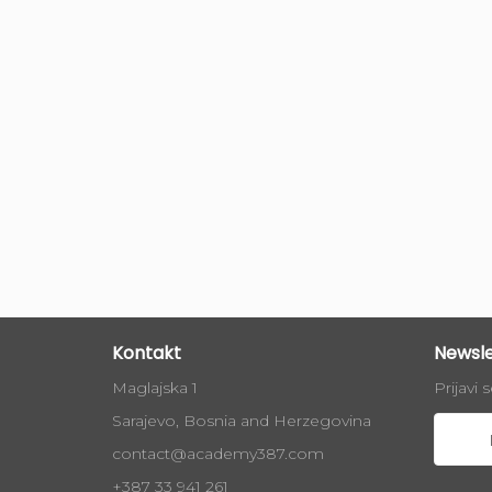
Kontakt
Newsle
Maglajska 1
Prijavi 
Sarajevo, Bosnia and Herzegovina
contact@academy387.com
+387 33 941 261