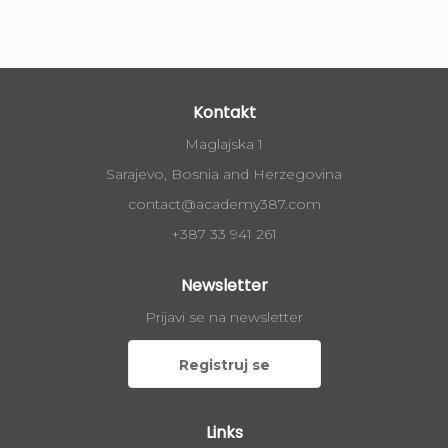
Kontakt
Maglajska 1
Sarajevo, Bosnia and Herzegovina
contact@academy387.com
+387 33 941 261
Newsletter
Prijavi se na newsletter
Registruj se
Links