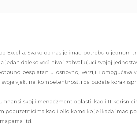
 Excel-a. Svako od nas je imao potrebu u jednom trenu
 na jedan daleko veći nivo i zahvaljujući svojoj jedno
 potpuno besplatan u osnovnoj verziji i omogućava 
li svoje vještine, kompetentnost, i da budete korak i
u finansijskoj i menadžment oblasti, kao i IT korisnic
m poduzetnicima kao i bilo kome ko je ikada imao potre
a mapama itd.