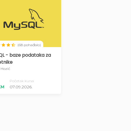
(68 pohađalo)
L - baze podataka za
tnike
 Hozić
Početak kursa
KM
07.09.2026.