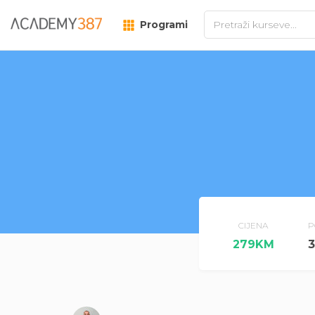
Programi
CIJENA
P
279KM
3