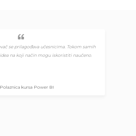
početnik, mnoge nejasnoće su sada nestale.
nio mnoge probleme koje početnici imaju, tako
samo na nama polaznicima da vježbamo.
Polaznik kursa Power BI