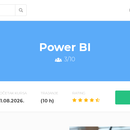
Power BI
3/10
OČETAK KURSA
TRAJANJE
RATING
1.08.2026.
(10 h)