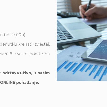
sedmice (10h)
nutku kreirati izvještaj,
Power BI sve to podiže na
e održava uživo, u našim
i ONLINE pohađanje.