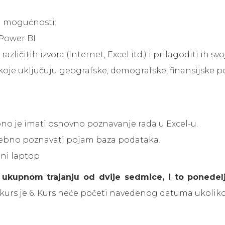
 u mogućnosti:
 Power BI
 različitih izvora (Internet, Excel itd.) i prilagoditi ih
koje uključuju geografske, demografske, finansijske 
bno je imati osnovno poznavanje rada u Excel-u.
trebno poznavati pojam baza podataka.
eni laptop
ukupnom trajanju od dvije sedmice, i to ponedel
 kurs je 6. Kurs neće početi navedenog datuma ukolik