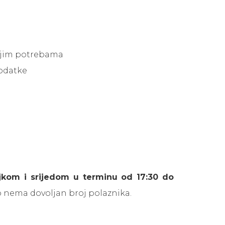
 svojim potrebama
podatke
jkom i srijedom u terminu od 17:30 do
o nema dovoljan broj polaznika.