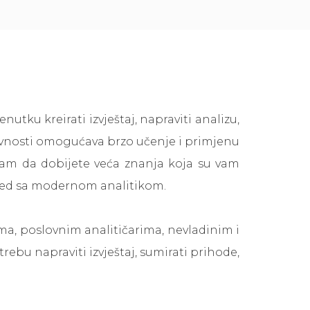
tku kreirati izvještaj, napraviti analizu,
stavnosti omogućava brzo učenje i primjenu
vam da dobijete veća znanja koja su vam
spred sa modernom analitikom.
ima, poslovnim analitičarima, nevladinim i
bu napraviti izvještaj, sumirati prihode,