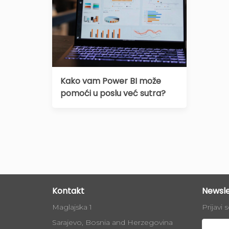
Kako vam Power BI može
pomoći u poslu već sutra?
Kontakt
Newsle
Maglajska 1
Prijavi 
Sarajevo, Bosnia and Herzegovina