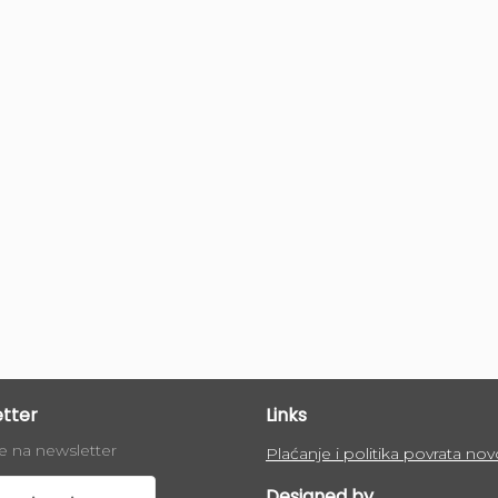
tter
Links
se na newsletter
Plaćanje i politika povrata nov
Designed by