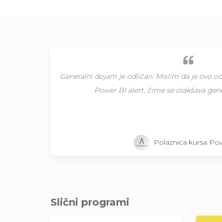
Dopada mi se kurs, predavač se prilagođava
časova su mi se javljale idea na koji način 
Polaznica kursa Po
Slični programi