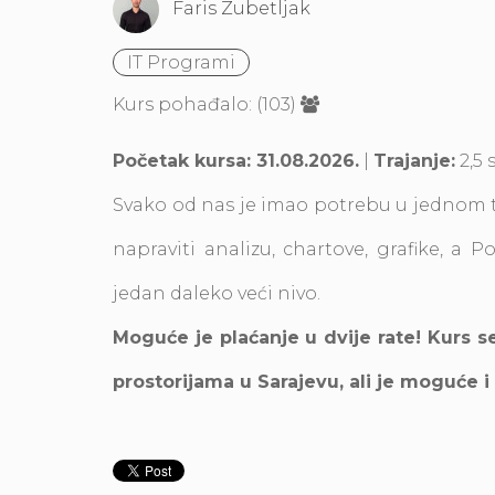
Faris Zubetljak
IT Programi
Kurs pohađalo: (103)
Početak kursa: 31.08.2026.
|
Trajanje:
2,5 
Svako od nas je imao potrebu u jednom tre
napraviti analizu, chartove, grafike, a 
jedan daleko veći nivo.
Moguće je plaćanje u dvije rate! Kurs s
prostorijama u Sarajevu, ali je moguće 