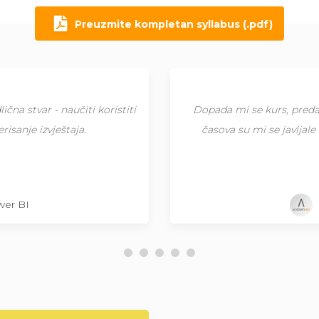
Preuzmite kompletan syllabus (.pdf)
 učesnicima. Tokom samih
S obzirom na to da sam 
mogu iskoristiti naučeno.
Predavač je odlično razjas
da je sada ostalo 
wer BI