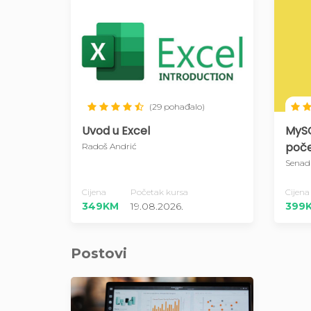
(29 pohađalo)
Uvod u Excel
MySQ
poče
Radoš Andrić
Senad
Cijena
Početak kursa
Cijena
349KM
19.08.2026.
399
Postovi