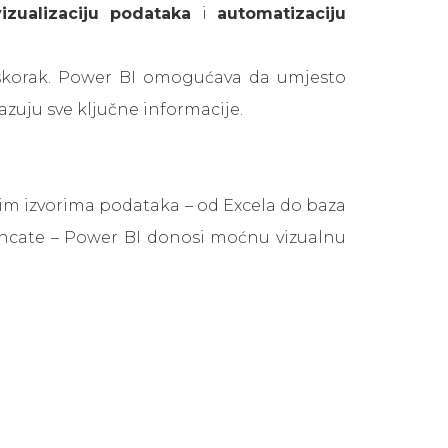
vizualizaciju podataka
i
automatizaciju
a iskorak. Power BI omogućava da umjesto
azuju sve ključne informacije.
itim izvorima podataka – od Excela do baza
elancate – Power BI donosi moćnu vizualnu