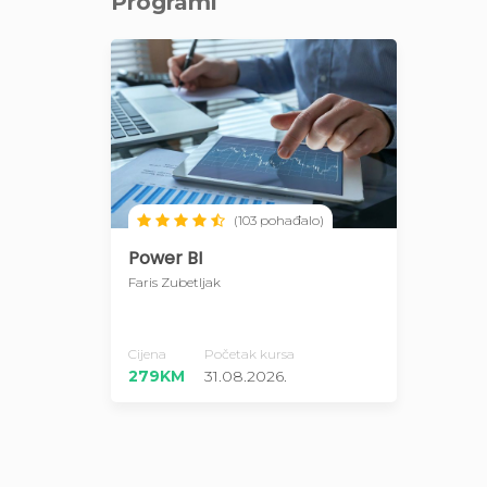
Programi
(103 pohađalo)
Power BI
Faris Zubetljak
Cijena
Početak kursa
279KM
31.08.2026.