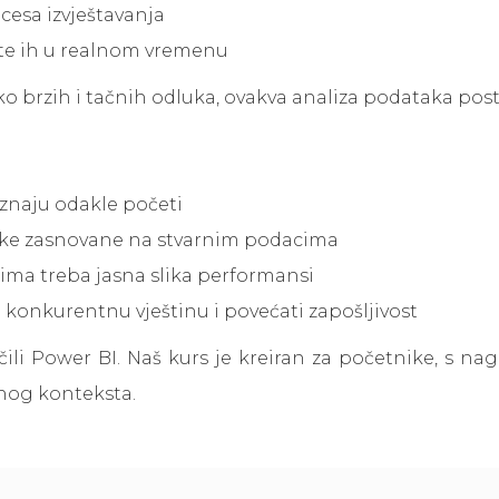
cesa izvještavanja
tite ih u realnom vremenu
ko brzih i tačnih odluka, ovakva analiza podataka pos
e znaju odakle početi
uke zasnovane na stvarnim podacima
ima treba jasna slika performansi
i konkurentnu vještinu i povećati zapošljivost
čili Power BI. Naš kurs je kreiran za početnike, s n
vnog konteksta.