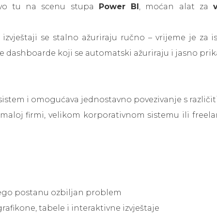
ravo tu na scenu stupa
Power BI
, moćan alat za
 izvještaji se stalno ažuriraju ručno – vrijeme je z
 dashboarde koji se automatski ažuriraju i jasno prik
kosistem i omogućava jednostavno povezivanje s različ
u maloj firmi, velikom korporativnom sistemu ili fre
nego postanu ozbiljan problem
afikone, tabele i interaktivne izvještaje