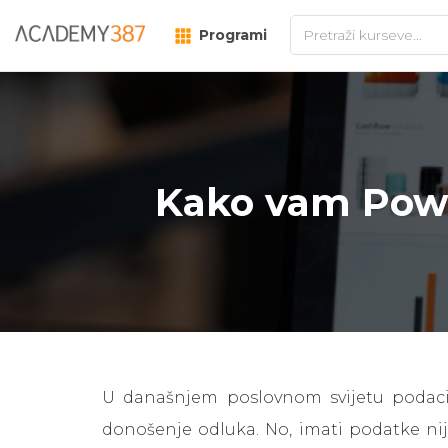
Programi
Kako vam Powe
U današnjem poslovnom svijetu podaci 
donošenje odluka. No, imati podatke nije 