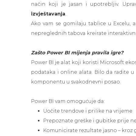
način koji je jasan i upotrebljiv. Up
izvještavanja
.
Ako vam se gomilaju tablice u Excelu, a
nepreglednih tabova kreirate interaktivne
Zašto Power BI mijenja pravila igre?
Power BI je alat koji koristi Microsoft e
podataka i online alata. Bilo da radite 
komponentu u svakodnevni posao.
Power BI vam omogućuje da:
Uočite trendove i prilike na vrijeme
Prepoznate greške i gubitke prije 
Komunicirate rezultate jasno – kroz gr