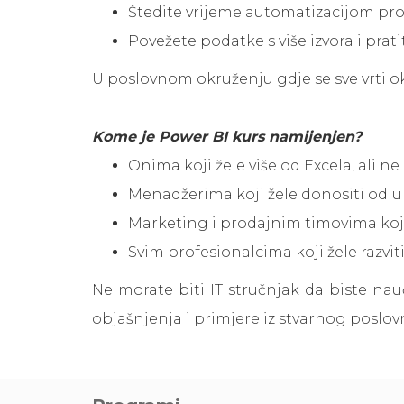
Štedite vrijeme automatizacijom pro
Povežete podatke s više izvora i pra
U poslovnom okruženju gdje se sve vrti o
Kome je Power BI kurs namijenjen?
Onima koji žele više od Excela, ali n
Menadžerima koji žele donositi odl
Marketing i prodajnim timovima koj
Svim profesionalcima koji žele razvit
Ne morate biti IT stručnjak da biste nau
objašnjenja i primjere iz stvarnog poslo