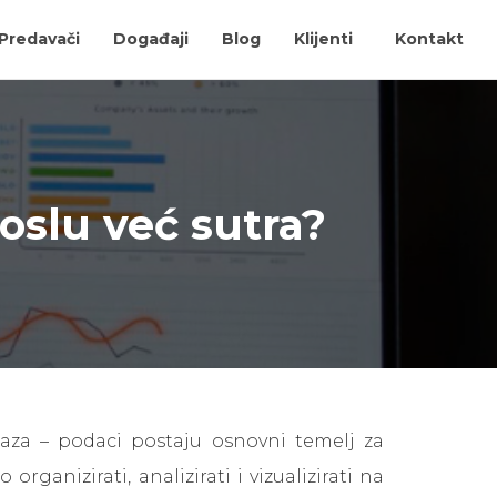
Predavači
Događaji
Blog
Klijenti
Kontakt
slu već sutra?
aza – podaci postaju osnovni temelj za
ganizirati, analizirati i vizualizirati na