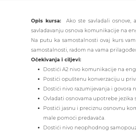
Opis kursa:
Ako ste savladali osnove, 
savladavanju osnova komunikacije na engl
Na putu ka samostalnosti ovaj kurs vam
samostalnosti, radom na vama prilagođen
Očekivanja i ciljevi:
Dostići
A
2 nivo komunikacije na engl
Postići opuštenu konverzaciju u p
ri
Dostići
nivo
razumijevanja i govora 
O
vladati
osnovama upotrebe jezika
s
Postići jasnu i preciznu
osnovnu
kom
male pomoći predavača
.
Dostići nivo neophodnog samopouzdan