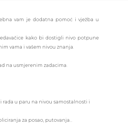
potrebna vam je dodatna pomoć i vježba u
edavačice kako bi dostigli nivo potpune
nim vama i vašem nivou znanja.
rad na usmjerenim zadacima
.
 rada u paru
na nivou samostalnosti i
ciranja za posao, putovanja...