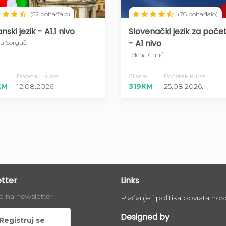
(52 pohađalo)
(76 pohađalo)
janski jezik - A1.1 nivo
Slovenački jezik za poče
- A1 nivo
a Sorguč
Jelena Garić
Početak kursa
Cijena
Početak kursa
KM
12.08.2026.
319KM
25.08.2026.
tter
Links
se na newsletter
Plaćanje i politika povrata nov
Designed by
Registruj se