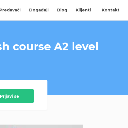
Predavači
Događaji
Blog
Klijenti
Kontakt
sh course A2 level
Prijavi se