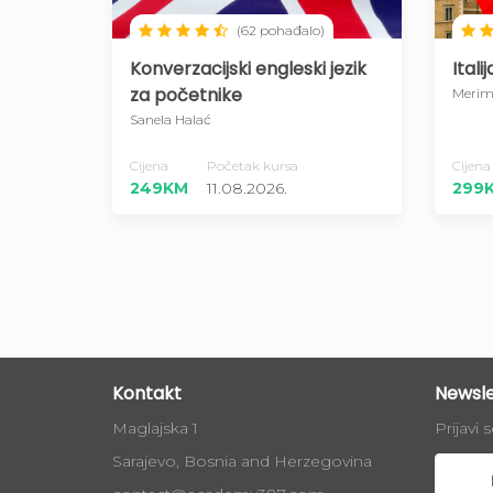
(62 pohađalo)
Konverzacijski engleski jezik
Itali
za početnike
Merim
Sanela Halać
Cijena
Početak kursa
Cijena
249KM
11.08.2026.
299
Kontakt
Newsle
Maglajska 1
Prijavi 
Sarajevo, Bosnia and Herzegovina