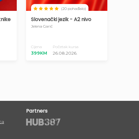
(20 pohađalo)
tnike
Slovenački jezik - A2 nivo
Jelena Garić
Cijena
Početak kursa
399KM
26.08.2026.
Partners
ca