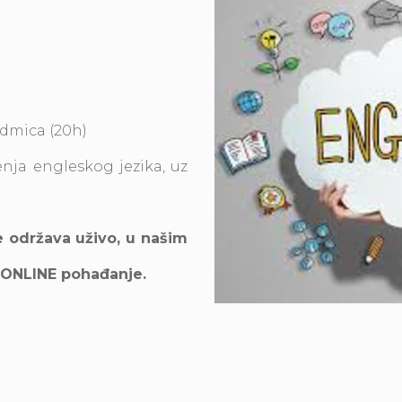
dmica (20h)
nja engleskog jezika, uz
.
e održava uživo, u našim
i ONLINE pohađanje.