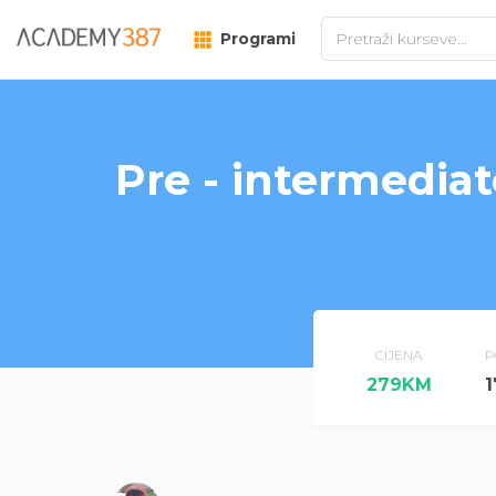
Programi
Pre - intermediat
CIJENA
P
279KM
1