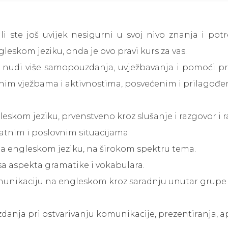
ali ste još uvijek nesigurni u svoj nivo znanja i 
eskom jeziku, onda je ovo pravi kurs za vas.
 nudi više samopouzdanja, uvježbavanja i pomoći pr
im vježbama i aktivnostima, posvećenim i prilagođe
eskom jeziku, prvenstveno kroz slušanje i razgovor
i 
vatnim i poslovnim situacijama
.
na engleskom jeziku, na širokom spektru tema.
a aspekta gramatike i vokabulara.
unikaciju na engleskom kroz saradnju unutar grupe i
ja pri ostvarivanju komunikacije, prezentiranja, apli