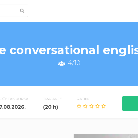
e conversational engli
4/10
OČETAK KURSA
TRAJANJE
RATING
7.08.2026.
(20 h)