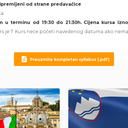
ipremljeni od strane predavačice
ka
m u terminu od 19:30 do 21:30h
.
Cijena kursa izn
rs je 7. Kurs neće početi navedenog datuma ako nema 
Preuzmite kompletan syllabus (.pdf)