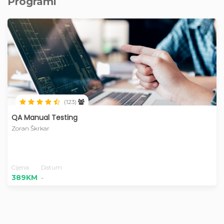
Programi
(123)
QA Manual Testing
Zoran Škrkar
Cijena
Datum
389KM
-