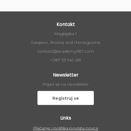
Kontakt
Maglajska 1
Sarajevo, Bosnia and Herzegovina
contact@academy387.com
+387 33 941 261
Newsletter
Prijavi se na newsletter
Registruj se
Links
Plaćanje i politika povrata novca