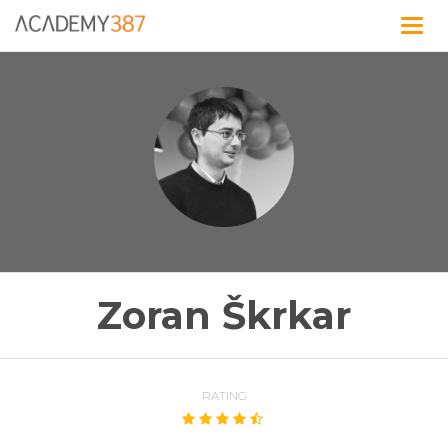
Togg
navig
Zoran Škrkar
RATING