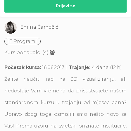
Prijavi se
Emina Čamdžić
IT Programi
Kurs pohađalo: (4)
Početak kursa:
16.06.2017. |
Trajanje:
4 dana (12 h)
Želite naučiti rad na 3D vizualiziranju, ali
nedostaje Vam vremena da prisustvujete našem
standardnom kursu u trajanju od mjesec dana?
Upravo zbog toga osmislili smo nešto novo za
Vas! Prema uzoru na svjetski priznate institucije,