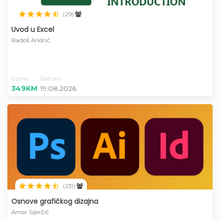
(29)
Uvod u Excel
Radoš Andrić
Cijena
Datum
349KM
19.08.2026.
(231)
Osnove grafičkog dizajna
Amar Sijerčić