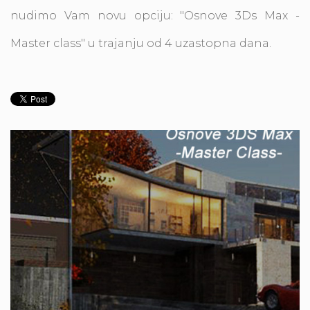
nudimo Vam novu opciju: "Osnove 3Ds Max -
Master class" u trajanju od 4 uzastopna dana.