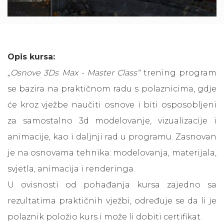
Opis kursa:
„Osnove 3Ds Max - Master Class“
trening program
se bazira na praktičnom radu s polaznicima, gdje
će kroz vježbe naučiti osnove i biti osposobljeni
za samostalno 3d modelovanje, vizualizacije i
animacije, kao i daljnji rad u programu. Zasnovan
je na osnovama tehnika: modelovanja, materijala,
svjetla, animacija i renderinga.
U ovisnosti od pohađanja kursa zajedno sa
rezultatima praktičnih vježbi, određuje se da li je
polaznik položio kurs i može li dobiti certifikat.